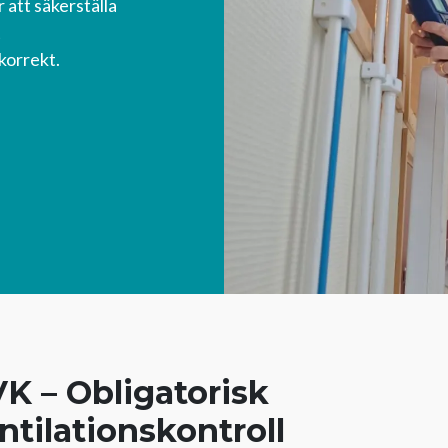
 att säkerställa
t
korrekt.
K – Obligatorisk
ntilationskontroll