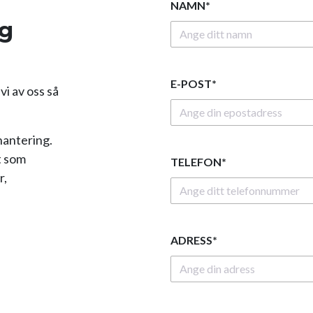
NAMN*
ig
E-POST*
i av oss så
hantering.
t som
TELEFON*
r,
ADRESS*