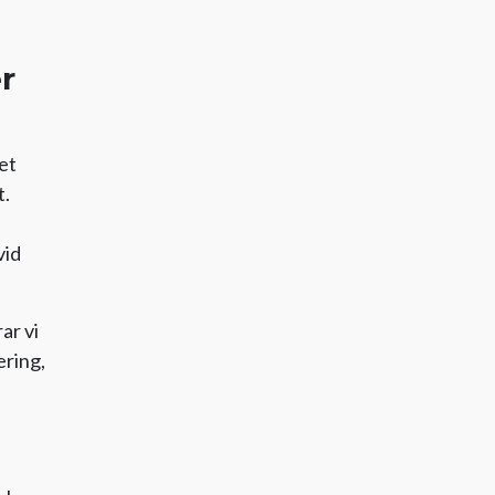
r
et
t.
vid
ar vi
ering,