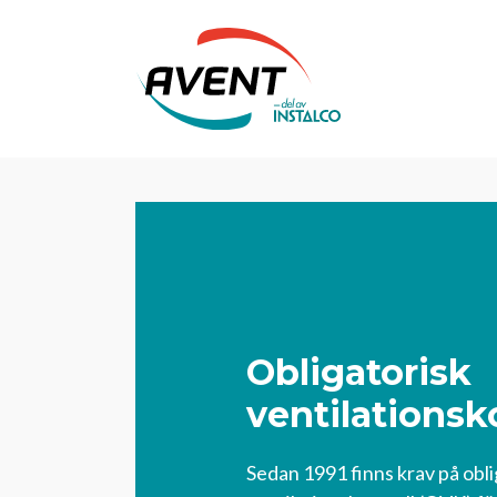
Obligatorisk
ventilationsk
Sedan 1991 finns krav på obli