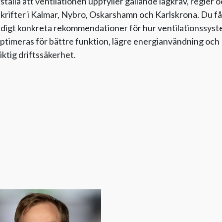
ställa att ventilationen uppfyller gällande lagkrav, regler 
krifter i Kalmar, Nybro, Oskarshamn och Karlskrona. Du få
digt konkreta rekommendationer för hur ventilationssys
ptimeras för bättre funktion, lägre energianvändning och
iktig driftssäkerhet.