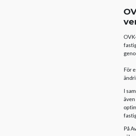
OV
ve
OVK-b
fasti
geno
För e
ändri
I sam
även 
optim
fasti
På Av