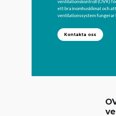
ventilationskontroll (OVK) för
ett bra inomhusklimat och at
ventilationssystem fungerar 
Kontakta oss
OV
ve