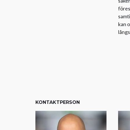
säker
föres
samti
kan o
långs
KONTAKTPERSON