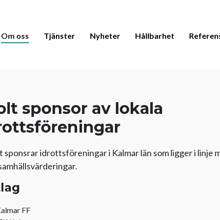
Om oss
Tjänster
Nyheter
Hållbarhet
Referen
olt sponsor av lokala
rottsföreningar
 sponsrar idrottsföreningar i Kalmar län som ligger i linje
samhällsvärderingar.
tlag
almar FF