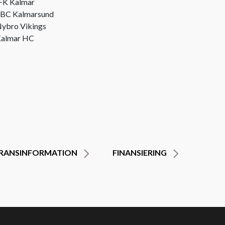
FK Kalmar
BC Kalmarsund
ybro Vikings
almar HC
ERANSINFORMATION
FINANSIERING