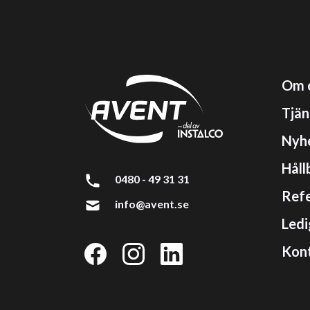
Om 
Tjän
Nyh
Håll
0480 - 49 31 31
Refe
info@avent.se
Ledi
Kon