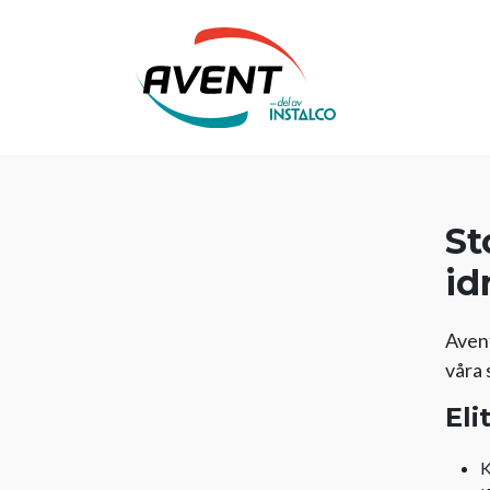
St
id
Avent
våra 
Eli
K