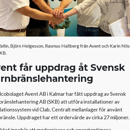
allin, Björn Helgesson, Rasmus Hallberg från Avent och Karin Nil
SKB.
ent får uppdrag åt Svensk
rnbränslehantering
lcobolaget Avent AB i Kalmar har fått uppdrag av Svensk
ränslehantering AB (SKB) att utföra installationer av
lationssystem vid Clab, Centralt mellanlager för använt
ränsle. Uppdraget har ett ordervärde av cirka 27 miljoner.
ktet innebär att modernisera och energioptimera