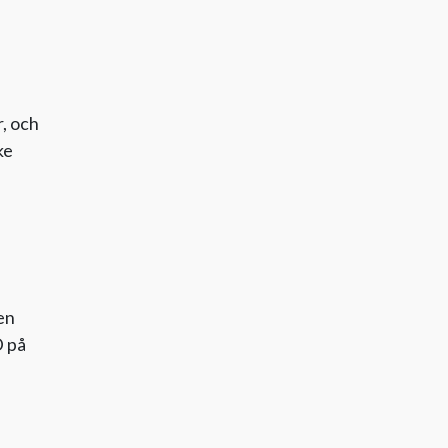
r, och
ke
en
D på