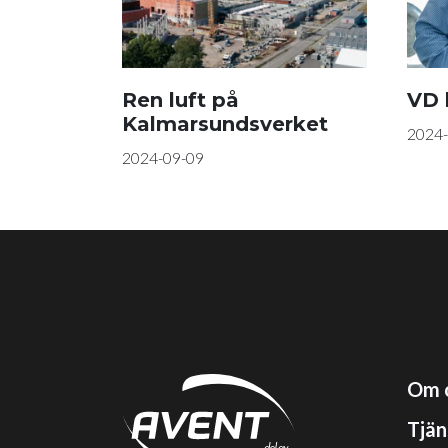
Ren luft på
VD h
Kalmarsundsverket
2024-
2024-09-09
Om 
Tjän