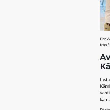
Per W
från 
Av
Kä
Insta
Kärnb
venti
kärnb
Proje