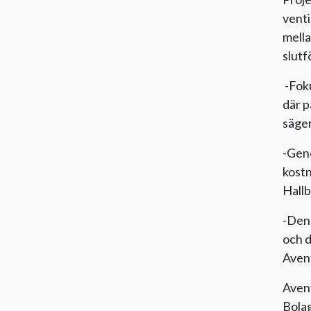
venti
mella
slutfö
-Foku
där 
säger
-Geno
kostn
Hallb
-Den
och d
Aven
Avent
Bolag