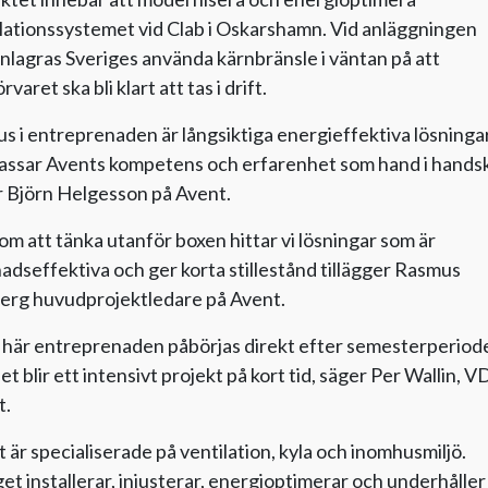
lationssystemet vid Clab i Oskarshamn. Vid anläggningen
nlagras Sveriges använda kärnbränsle i väntan på att
rvaret ska bli klart att tas i drift.
s i entreprenaden är långsiktiga energieffektiva lösninga
passar Avents kompetens och erfarenhet som hand i hands
 Björn Helgesson på Avent.
m att tänka utanför boxen hittar vi lösningar som är
adseffektiva och ger korta stillestånd tillägger Rasmus
erg huvudprojektledare på Avent.
 här entreprenaden påbörjas direkt efter semesterperiod
et blir ett intensivt projekt på kort tid, säger Per Wallin, V
t.
 är specialiserade på ventilation, kyla och inomhusmiljö.
et installerar, injusterar, energioptimerar och underhåller