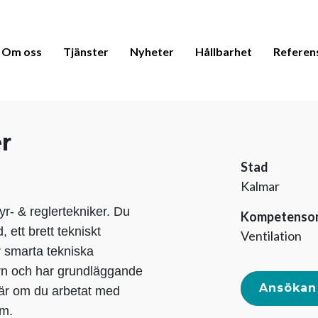
Om oss
Tjänster
Nyheter
Hållbarhet
Referen
r
Stad
Kalmar
yr- & reglertekniker. Du
Kompetenso
ett brett tekniskt
Ventilation
r smarta tekniska
orn och har grundläggande
Ansökan
 är om du arbetat med
rm.