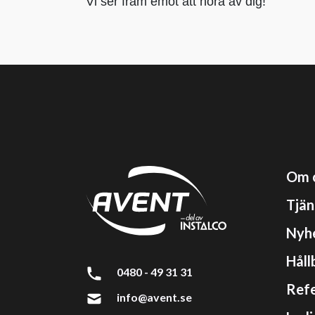
Vi ser fram emot att höra av dig!
Om 
Tjän
Nyh
Håll
0480 - 49 31 31
Refe
info@avent.se