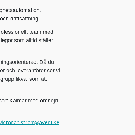
ighetsautomation.
h driftsättning.
professionellt team med
llegor som alltid ställer
sningsorienterad. Då du
er och leverantörer ser vi
i grupp likväl som att
ngsort Kalmar med omnejd.
victor.ahlstrom@avent.se